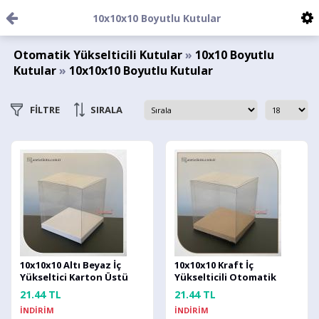
10x10x10 Boyutlu Kutular
Otomatik Yükselticili Kutular
»
10x10 Boyutlu
Kutular
»
10x10x10 Boyutlu Kutular
FİLTRE
SIRALA
10x10x10 Altı Beyaz İç
10x10x10 Kraft İç
Yükseltici Karton Üstü
Yükselticili Otomatik
Otomatik Kutu
Asetat Kutu
21.44 TL
21.44 TL
İNDİRİM
İNDİRİM