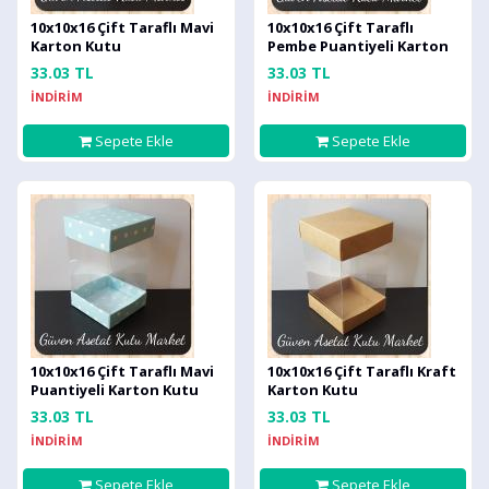
10x10x16 Çift Taraflı Mavi
10x10x16 Çift Taraflı
Karton Kutu
Pembe Puantiyeli Karton
Kutu
33.03 TL
33.03 TL
İNDİRİM
İNDİRİM
Sepete Ekle
Sepete Ekle
10x10x16 Çift Taraflı Mavi
10x10x16 Çift Taraflı Kraft
Puantiyeli Karton Kutu
Karton Kutu
33.03 TL
33.03 TL
İNDİRİM
İNDİRİM
Sepete Ekle
Sepete Ekle