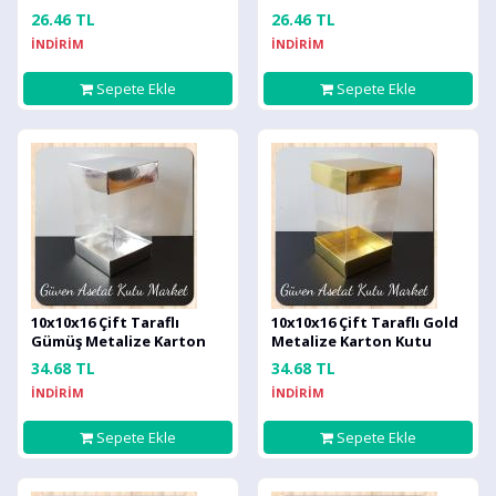
26.46 TL
26.46 TL
İNDİRİM
İNDİRİM
Sepete Ekle
Sepete Ekle
10x10x16 Çift Taraflı
10x10x16 Çift Taraflı Gold
Gümüş Metalize Karton
Metalize Karton Kutu
Kutu
34.68 TL
34.68 TL
İNDİRİM
İNDİRİM
Sepete Ekle
Sepete Ekle