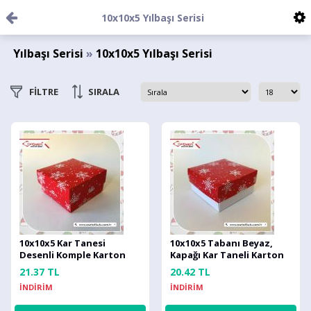
10x10x5 Yılbaşı Serisi
Yılbaşı Serisi
»
10x10x5 Yılbaşı Serisi
FİLTRE
SIRALA
10x10x5 Kar Tanesi
10x10x5 Tabanı Beyaz,
Desenli Komple Karton
Kapağı Kar Taneli Karton
Kutu
Kutu
21.37 TL
20.42 TL
İNDİRİM
İNDİRİM