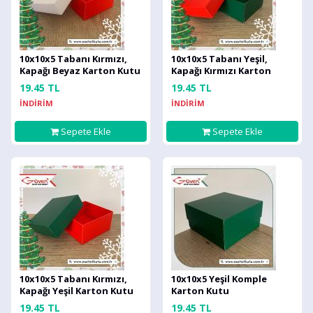
10x10x5 Tabanı Kırmızı,
10x10x5 Tabanı Yeşil,
Kapağı Beyaz Karton Kutu
Kapağı Kırmızı Karton
Kutu
19.45 TL
19.45 TL
İNDİRİM
İNDİRİM
Sepete Ekle
Sepete Ekle
10x10x5 Tabanı Kırmızı,
10x10x5 Yeşil Komple
Kapağı Yeşil Karton Kutu
Karton Kutu
19.45 TL
19.45 TL