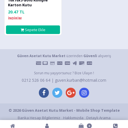
10x10x5 Gold Komple
Karton Kutu
20.47 TL
İNDİRİM
Sepete Ekle
Güven Asetat Kutu Market
üzerinden
Güvenli
alışveriş
Sorun mu yaşıyorsunuz ? Bize Ulaşın !
0212 526 06 64 | guven.kurban@hotmail.com
© 2026 Güven Asetat Kutu Market - Mobile Shop Template
Banka Hesap Bilgilerimiz
Hakkımızda
Detaylı Arama
Gizlilik ve Kullanım Şartları
Gizlilik Politikası
S.S.S.
İletişim
0