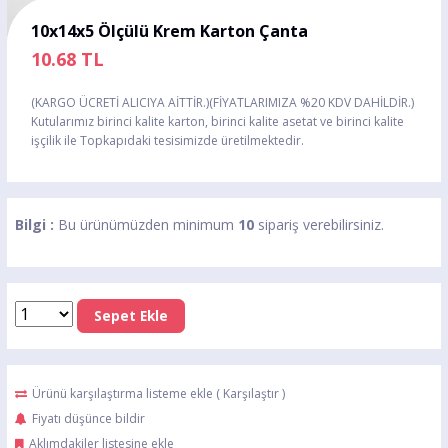
10x14x5 Ölçülü Krem Karton Çanta
10.68
TL
(KARGO ÜCRETİ ALICIYA AİTTİR.)(FİYATLARIMIZA %20 KDV DAHİLDİR.)
Kutularımız birinci kalite karton, birinci kalite asetat ve birinci kalite
işçilik ile Topkapıdaki tesisimizde üretilmektedir.
Bilgi :
Bu ürünümüzden minimum
10
sipariş verebilirsiniz.
Sepet Ekle
Ürünü karşılaştırma listeme ekle
(
Karşılaştır
)
Fiyatı düşünce bildir
Aklımdakiler listesine ekle