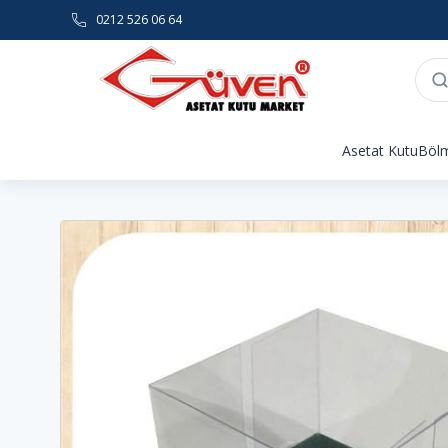
0212 526 06 64
Asetat Kutu
Bölm