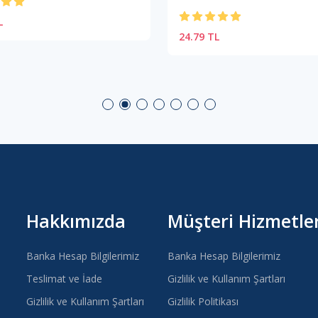
L
24.79 TL
Hakkımızda
Müşteri Hizmetler
Banka Hesap Bilgilerimiz
Banka Hesap Bilgilerimiz
Teslimat ve İade
Gizlilik ve Kullanım Şartları
Gizlilik ve Kullanım Şartları
Gizlilik Politikası