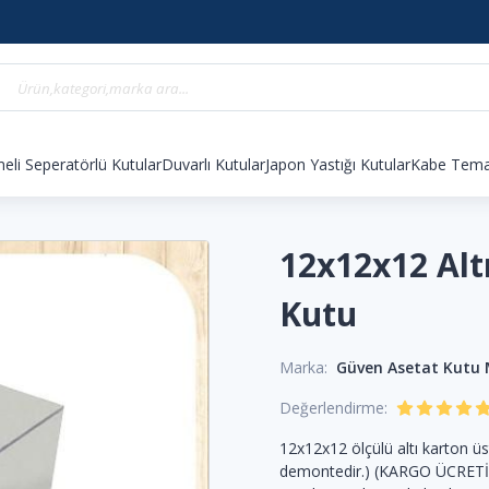
eli Seperatörlü Kutular
Duvarlı Kutular
Japon Yastığı Kutular
Kabe Temal
12x12x12 Alt
Kutu
Marka:
Güven Asetat Kutu
Değerlendirme:
12x12x12 ölçülü altı karton üs
demontedir.) (KARGO ÜCRETİ