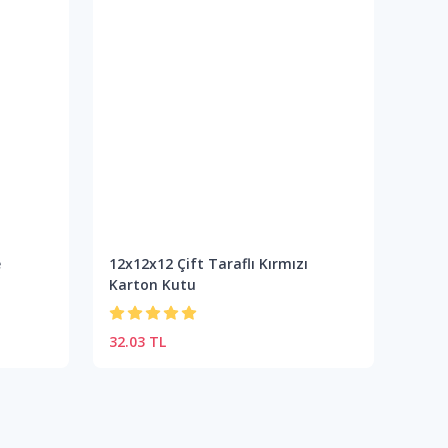
e
12x12x12 Çift Taraflı Kırmızı
12x1
Karton Kutu
Kart
32.03 TL
27.9