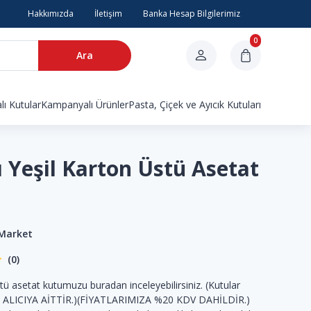
Hakkımızda
İletişim
Banka Hesap Bilgilerimiz
0
Ara
ı Kutular
Kampanyalı Ürünler
Pasta, Çiçek ve Ayıcık Kutuları
ı Yeşil Karton Üstü Asetat
 Market
(0)
tü asetat kutumuzu buradan inceleyebilirsiniz. (Kutular
 ALICIYA AİTTİR.)(FİYATLARIMIZA %20 KDV DAHİLDİR.)