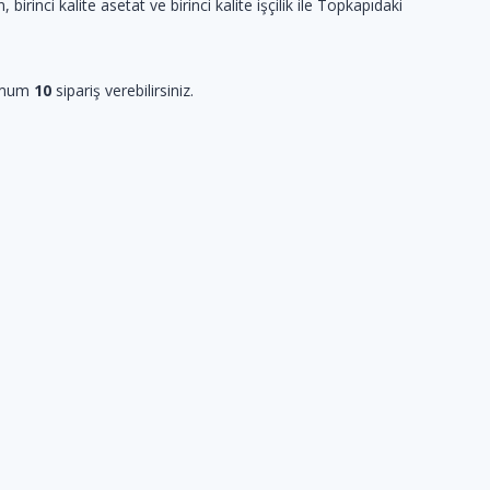
, birinci kalite asetat ve birinci kalite işçilik ile Topkapıdaki
imum
10
sipariş verebilirsiniz.