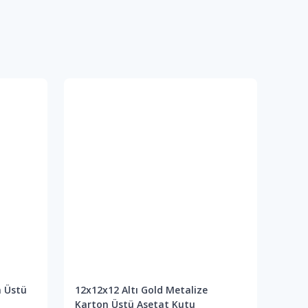
n Üstü
12x12x12 Altı Gold Metalize
12x1
Karton Üstü Asetat Kutu
Kart