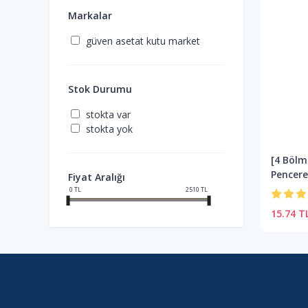
Markalar
güven asetat kutu market
Stok Durumu
stokta var
stokta yok
[4 Bölm
Pencere
Fiyat Aralığı
0
TL
2510
TL
15.74 T