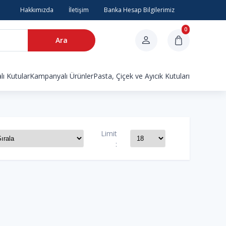
Hakkımızda
İletişim
Banka Hesap Bilgilerimiz
0
Ara
ı Kutular
Kampanyalı Ürünler
Pasta, Çiçek ve Ayıcık Kutuları
Limit
: