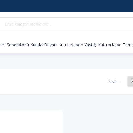
eli Seperatörlü Kutular
Duvarlı Kutular
Japon Yastığı Kutular
Kabe Temal
Sırala: