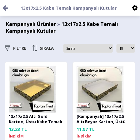
13x17x2.5 Kabe Temalı Kampanyalı Kutular
Kampanyalı Ürünler
»
13x17x2.5 Kabe Temalı
Kampanyalı Kutular
FİLTRE
SIRALA
13x17x2.5 Altı Gold
[Kampanyalı] 13x17x2.5
Karton, Üstü Kabe Temalı
Altı Beyaz Karton, Üstü
Asetat Kutu [Desen #2]
Kabe Temalı Asetat Kutu
13.23 TL
11.97 TL
[Desen #2]
İNDİRİM
İNDİRİM