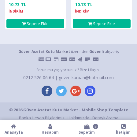
Üstü Asetat Kutu
Karton Üstü Asetat Kutu
10.73 TL
10.73 TL
İNDİRİM
İNDİRİM
Sepete Ekle
Sepete Ekle
Güven Asetat Kutu Market
üzerinden
Güvenli
alışveriş
Sorun mu yaşıyorsunuz ? Bize Ulaşın !
0212 526 06 64 | guven.kurban@hotmail.com
© 2026 Güven Asetat Kutu Market - Mobile Shop Template
Banka Hesap Bilgilerimiz
Hakkımızda
Detaylı Arama
Gizlilik ve Kullanım Şartları
Gizlilik Politikası
S.S.S.
İletişim
0
Anasayfa
Hesabım
Sepetim
İletişim