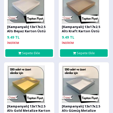
[Kampanyalı] 13x17x2.5
[Kampanyalı] 13x17x2.5
Altı Beyaz Karton Üstü
Altı Kraft Karton Üstü
Asetat Kutu
Asetat Kutu
9.49 TL
9.49 TL
İNDİRİM
İNDİRİM
Sepete Ekle
Sepete Ekle
[Kampanyalı] 13x17x2.5
[Kampanyalı] 13x17x2.5
Altı Gold Metalize Karton
Altı Gümüş Metalize