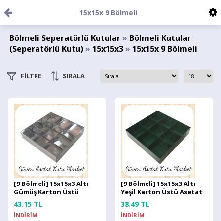
15x15x 9 Bölmeli
Bölmeli Seperatörlü Kutular
»
Bölmeli Kutular
(Seperatörlü Kutu)
»
15x15x3
»
15x15x 9 Bölmeli
FİLTRE
SIRALA
[9 Bölmeli] 15x15x3 Altı
[9 Bölmeli] 15x15x3 Altı
Gümüş Karton Üstü
Yeşil Karton Üstü Asetat
Asetat Kutu
Kutu
43.15 TL
38.49 TL
İNDİRİM
İNDİRİM