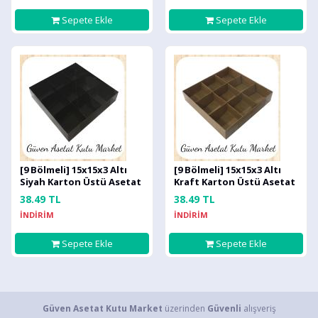
Sepete Ekle
Sepete Ekle
[9 Bölmeli] 15x15x3 Altı
[9 Bölmeli] 15x15x3 Altı
Siyah Karton Üstü Asetat
Kraft Karton Üstü Asetat
Kutu
Kutu
38.49 TL
38.49 TL
İNDİRİM
İNDİRİM
Sepete Ekle
Sepete Ekle
Güven Asetat Kutu Market
üzerinden
Güvenli
alışveriş