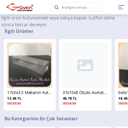
İlgili ürün bulunamadı veya satışa kapalı. Lütfen daha
sonra tekrar deneyin.
İlgili Ürünler
17x5x3.5 Makaron Kutusu
37x10x8 Ölçülü Asetat Kutu (Bebek Kutusu)
13.46 TL
46.78 TL
18.46
İNDİRİM
İNDİRİM
İNDİ
Bu Kategorinin En Çok Satanları