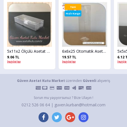
Yeni
Hızlı Kargo
5x11x2 Ölçülü Asetat Kutu
6x6x25 Otomatik Asetat Kutu
9.06 TL
19.57 TL
6.12 
İNDİRİM
İNDİRİM
İNDİ
Güven Asetat Kutu Market
üzerinden
Güvenli
alışveriş
Sorun mu yaşıyorsunuz ? Bize Ulaşın !
0212 526 06 64 | guven.kurban@hotmail.com