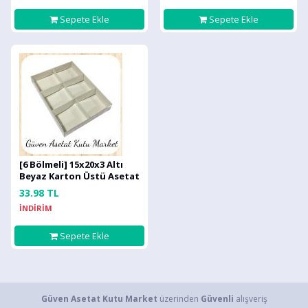
Sepete Ekle
Sepete Ekle
[6 Bölmeli] 15x20x3 Altı
Beyaz Karton Üstü Asetat
Kutu
33.98 TL
İNDİRİM
Sepete Ekle
Güven Asetat Kutu Market
üzerinden
Güvenli
alışveriş