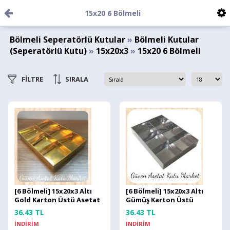
15x20 6 Bölmeli
Bölmeli Seperatörlü Kutular
»
Bölmeli Kutular
(Seperatörlü Kutu)
»
15x20x3
»
15x20 6 Bölmeli
FİLTRE
SIRALA
[6 Bölmeli] 15x20x3 Altı
[6 Bölmeli] 15x20x3 Altı
Gold Karton Üstü Asetat
Gümüş Karton Üstü
Kutu
Asetat Kutu
36.43 TL
36.43 TL
İNDİRİM
İNDİRİM