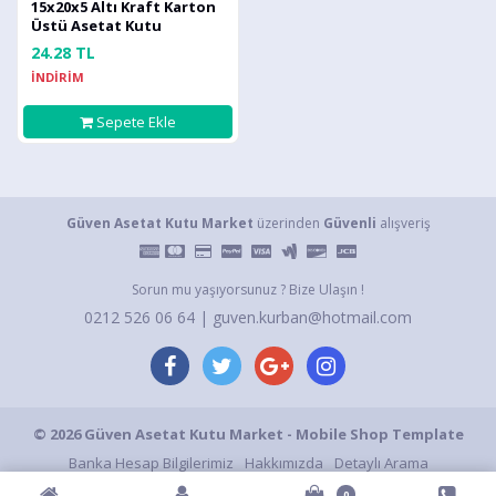
15x20x5 Altı Kraft Karton
Üstü Asetat Kutu
24.28 TL
İNDİRİM
Sepete Ekle
Güven Asetat Kutu Market
üzerinden
Güvenli
alışveriş
Sorun mu yaşıyorsunuz ? Bize Ulaşın !
0212 526 06 64 | guven.kurban@hotmail.com
© 2026 Güven Asetat Kutu Market - Mobile Shop Template
Banka Hesap Bilgilerimiz
Hakkımızda
Detaylı Arama
Gizlilik ve Kullanım Şartları
Gizlilik Politikası
S.S.S.
İletişim
0