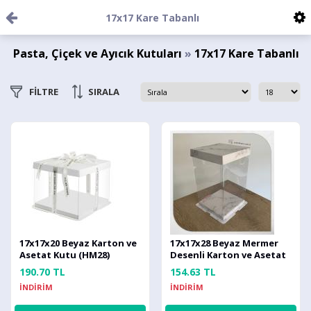
17x17 Kare Tabanlı
Pasta, Çiçek ve Ayıcık Kutuları
»
17x17 Kare Tabanlı
FİLTRE
SIRALA
17x17x20 Beyaz Karton ve
17x17x28 Beyaz Mermer
Asetat Kutu (HM28)
Desenli Karton ve Asetat
Kutu (HM42)
190.70 TL
154.63 TL
İNDİRİM
İNDİRİM