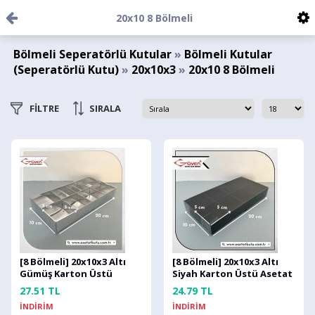
20x10 8 Bölmeli
Bölmeli Seperatörlü Kutular
»
Bölmeli Kutular
(Seperatörlü Kutu)
»
20x10x3
»
20x10 8 Bölmeli
FİLTRE
SIRALA
[8 Bölmeli] 20x10x3 Altı
[8 Bölmeli] 20x10x3 Altı
Gümüş Karton Üstü
Siyah Karton Üstü Asetat
Asetat Kutu
Kutu
27.51 TL
24.79 TL
İNDİRİM
İNDİRİM