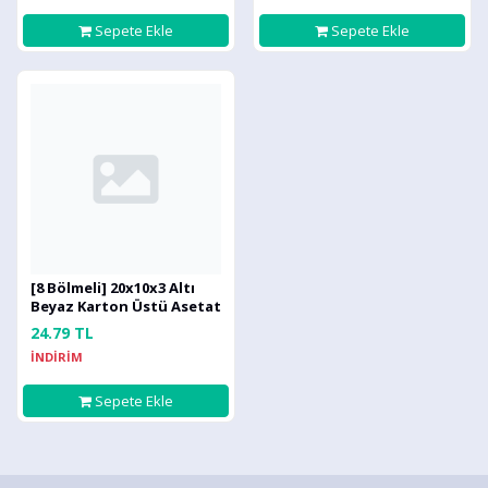
Sepete Ekle
Sepete Ekle
[8 Bölmeli] 20x10x3 Altı
Beyaz Karton Üstü Asetat
Kutu
24.79 TL
İNDİRİM
Sepete Ekle