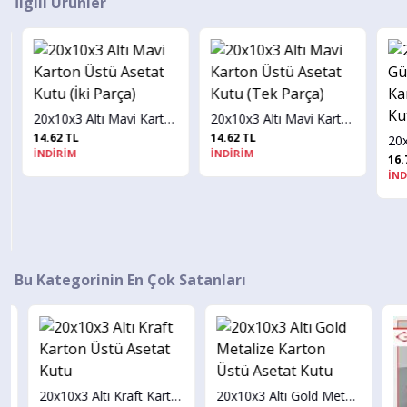
İlgili Ürünler
20x10x3 Altı Mavi Karton Üstü Asetat Kutu (İki Parça)
20x10x3 Altı Mavi Karton Üstü Asetat Kutu (Tek Parça)
14.62 TL
14.62 TL
İNDİRİM
İNDİRİM
16.72
İNDİ
Bu Kategorinin En Çok Satanları
20x10x3 Altı Kraft Karton Üstü Asetat Kutu
20x10x3 Altı Gold Metalize Karton Üstü Asetat Kutu