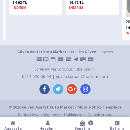
14.62 TL
16.72 TL
İNDİRİM
İNDİRİM
14.62
İNDİ
Güven Asetat Kutu Market
üzerinden
Güvenli
alışveriş
Sorun mu yaşıyorsunuz ? Bize Ulaşın !
0212 526 06 64 | guven.kurban@hotmail.com
© 2026 Güven Asetat Kutu Market - Mobile Shop Template
Banka Hesap Bilgilerimiz
Hakkımızda
Detaylı Arama
Gizlilik ve Kullanım Şartları
Gizlilik Politikası
S.S.S.
İletişim
0
Anasayfa
Hesabım
Sepetim
İletişim