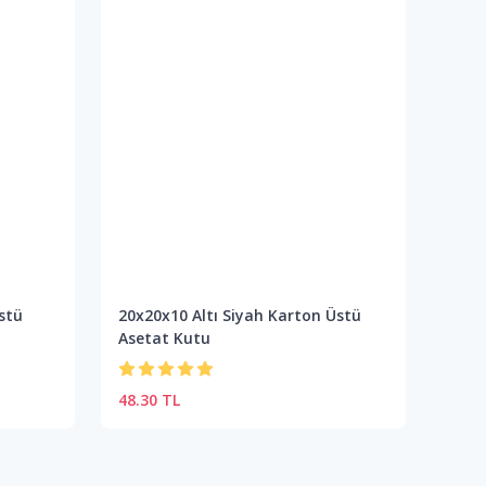
stü
20x20x10 Altı Siyah Karton Üstü
20x2
Asetat Kutu
Aset
48.30 TL
48.3