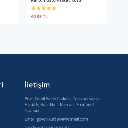
Karton Üstü Asetat Kutu
Aset
60.93 TL
48.3
i
İletişim
Prof. Cemil Bilsel Caddesi Tesbihçi sokak
Haluk İş Hanı No:4 Mercan- Eminönü/
İstanbul
Email: guven.kurban@hotmail.com
Telefon: 0212 526 06 64