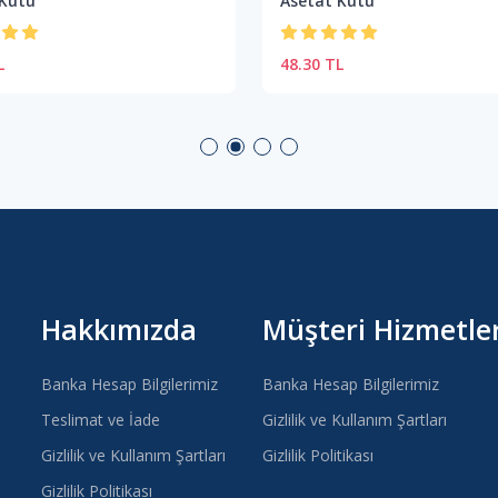
 Kutu
Asetat Kutu
L
48.30 TL
Hakkımızda
Müşteri Hizmetler
Banka Hesap Bilgilerimiz
Banka Hesap Bilgilerimiz
Teslimat ve İade
Gizlilik ve Kullanım Şartları
Gizlilik ve Kullanım Şartları
Gizlilik Politikası
Gizlilik Politikası