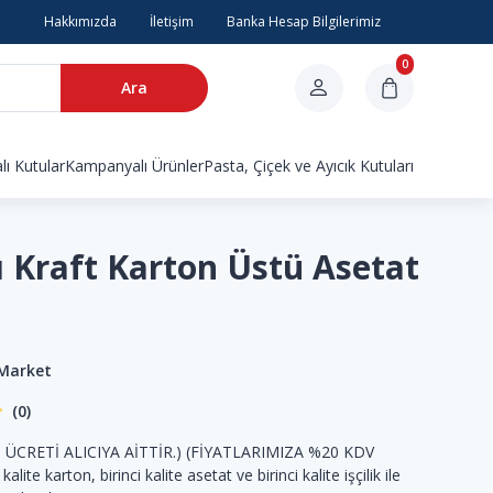
Hakkımızda
İletişim
Banka Hesap Bilgilerimiz
0
Ara
ı Kutular
Kampanyalı Ürünler
Pasta, Çiçek ve Ayıcık Kutuları
ı Kraft Karton Üstü Asetat
 Market
(0)
O ÜCRETİ ALICIYA AİTTİR.) (FİYATLARIMIZA %20 KDV
lite karton, birinci kalite asetat ve birinci kalite işçilik ile