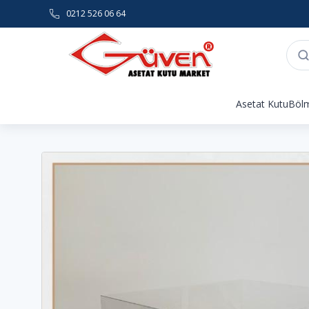
0212 526 06 64
Asetat Kutu
Bölm