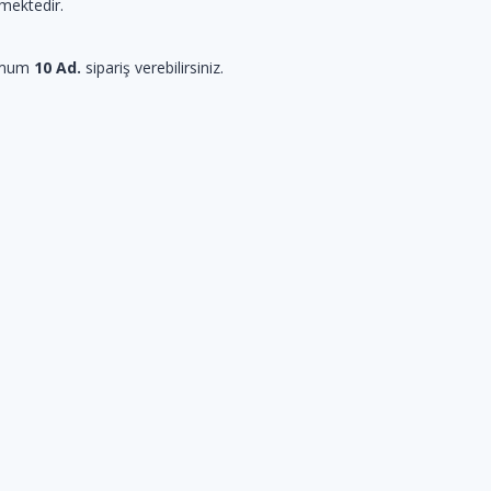
lmektedir.
imum
10 Ad.
sipariş verebilirsiniz.