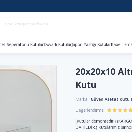
eli Seperatörlü Kutular
Duvarlı Kutular
Japon Yastığı Kutular
Kabe Temal
20x20x10 Alt
Kutu
Marka:
Güven Asetat Kutu
Değerlendirme:
(Kutular demontedir.) (KARG
DAHİLDİR.) Kutularımız birinci ka