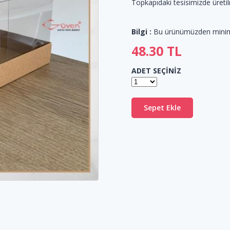
Topkapıdaki tesisimizde üreti
Bilgi :
Bu ürünümüzden min
48.30
TL
ADET SEÇİNİZ
Sepet Ekle