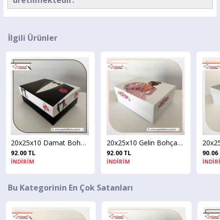
İlgili Ürünler
20x25x10 Damat Bohça Kutusu (Siyah Tabanlı)
20x25x10 Gelin Bohça Kutusu
20x25x10 Beyaz
92.00 TL
90.06 TL
İNDİRİM
İNDİRİM
Bu Kategorinin En Çok Satanları