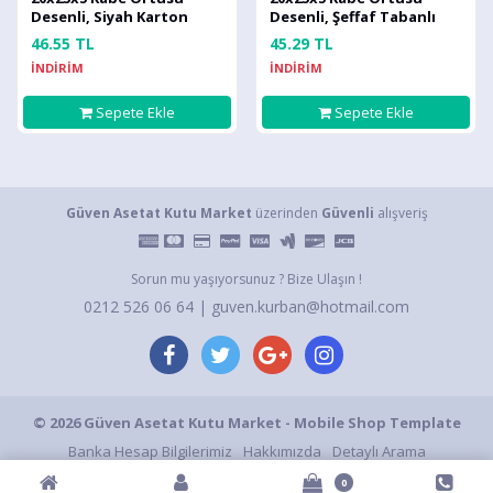
Desenli, Siyah Karton
Desenli, Şeffaf Tabanlı
Tabanlı Kutu
Kutu
46.55 TL
45.29 TL
İNDİRİM
İNDİRİM
Sepete Ekle
Sepete Ekle
Güven Asetat Kutu Market
üzerinden
Güvenli
alışveriş
Sorun mu yaşıyorsunuz ? Bize Ulaşın !
0212 526 06 64 | guven.kurban@hotmail.com
© 2026 Güven Asetat Kutu Market - Mobile Shop Template
Banka Hesap Bilgilerimiz
Hakkımızda
Detaylı Arama
Gizlilik ve Kullanım Şartları
Gizlilik Politikası
S.S.S.
İletişim
0