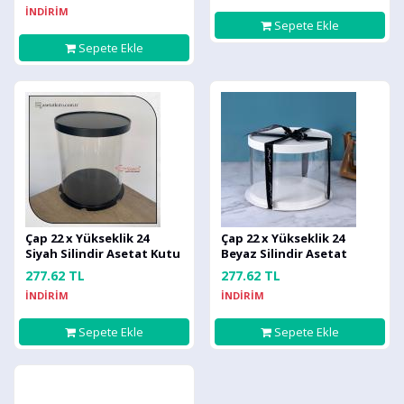
İNDİRİM
Sepete Ekle
Sepete Ekle
Çap 22 x Yükseklik 24
Çap 22 x Yükseklik 24
Siyah Silindir Asetat Kutu
Beyaz Silindir Asetat
(HM54)
Kutu (HM54)
277.62 TL
277.62 TL
İNDİRİM
İNDİRİM
Sepete Ekle
Sepete Ekle