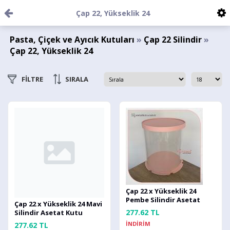
Çap 22, Yükseklik 24
Pasta, Çiçek ve Ayıcık Kutuları
»
Çap 22 Silindir
»
Çap 22, Yükseklik 24
FİLTRE
SIRALA
Çap 22 x Yükseklik 24
Pembe Silindir Asetat
Çap 22 x Yükseklik 24 Mavi
Kutu (HM54)
277.62 TL
Silindir Asetat Kutu
(HM54)
İNDİRİM
277.62 TL