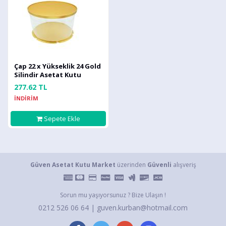
Çap 22 x Yükseklik 24 Gold
Silindir Asetat Kutu
(HM54)
277.62 TL
İNDİRİM
Sepete Ekle
Güven Asetat Kutu Market
üzerinden
Güvenli
alışveriş
Sorun mu yaşıyorsunuz ? Bize Ulaşın !
0212 526 06 64 | guven.kurban@hotmail.com