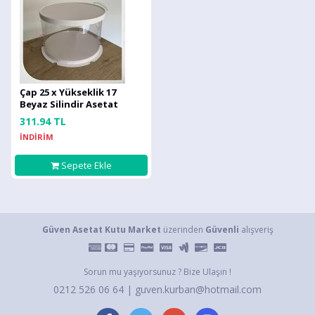
Çap 25 x Yükseklik 17
Beyaz Silindir Asetat
Kutu (HM56)
311.94 TL
İNDİRİM
Sepete Ekle
Güven Asetat Kutu Market
üzerinden
Güvenli
alışveriş
Sorun mu yaşıyorsunuz ? Bize Ulaşın !
0212 526 06 64 | guven.kurban@hotmail.com