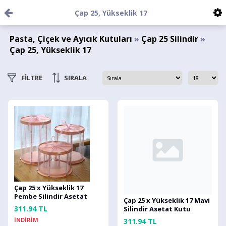
Çap 25, Yükseklik 17
Pasta, Çiçek ve Ayıcık Kutuları
»
Çap 25 Silindir
»
Çap 25, Yükseklik 17
FİLTRE
SIRALA
Çap 25 x Yükseklik 17
Pembe Silindir Asetat
Çap 25 x Yükseklik 17 Mavi
Kutu (HM56)
311.94 TL
Silindir Asetat Kutu
(HM56)
İNDİRİM
311.94 TL