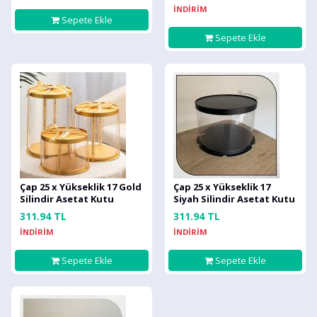
İNDİRİM
Sepete Ekle
Sepete Ekle
Çap 25 x Yükseklik 17 Gold
Çap 25 x Yükseklik 17
Silindir Asetat Kutu
Siyah Silindir Asetat Kutu
(HM56)
(HM56)
311.94 TL
311.94 TL
İNDİRİM
İNDİRİM
Sepete Ekle
Sepete Ekle