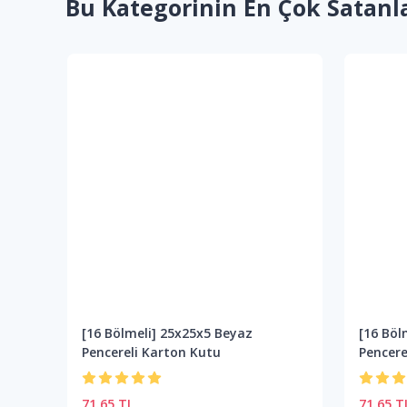
Bu Kategorinin En Çok Satanl
[16 Bölmeli] 25x25x5 Beyaz
[16 Böl
Pencereli Karton Kutu
Pencere
71.65 TL
71.65 T