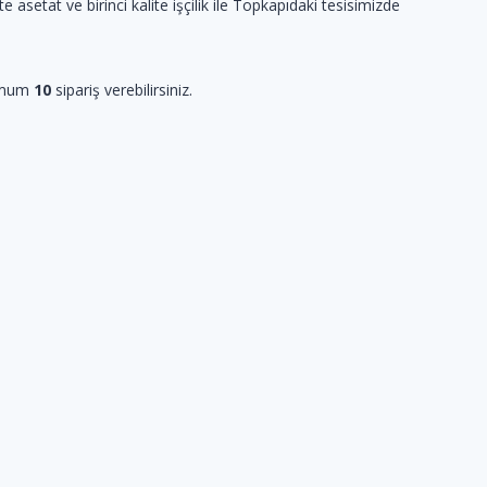
lite asetat ve birinci kalite işçilik ile Topkapıdaki tesisimizde
imum
10
sipariş verebilirsiniz.