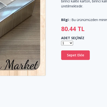
birinci kalite karton, birinci ka
üretilmektedir.
Bilgi :
Bu ürünümüzden min
80.44
TL
ADET SEÇİNİZ
Sepet Ekle