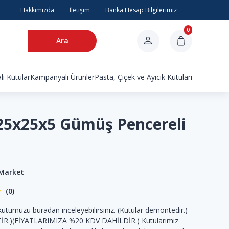
Hakkımızda
İletişim
Banka Hesap Bilgilerimiz
0
Ara
ı Kutular
Kampanyalı Ürünler
Pasta, Çiçek ve Ayıcık Kutuları
 25x25x5 Gümüş Pencereli
 Market
(0)
kutumuzu buradan inceleyebilirsiniz. (Kutular demontedir.)
İR.)(FİYATLARIMIZA %20 KDV DAHİLDİR.) Kutularımız