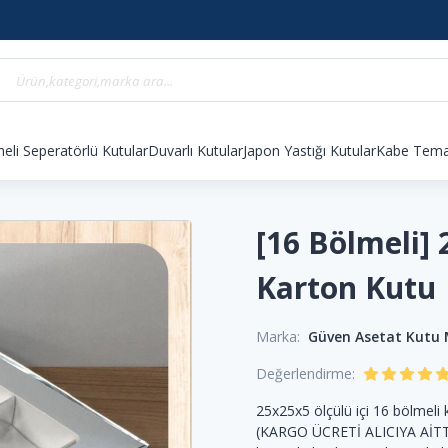
eli Seperatörlü Kutular
Duvarlı Kutular
Japon Yastığı Kutular
Kabe Temal
[16 Bölmeli]
Karton Kutu
Marka:
Güven Asetat Kutu
Değerlendirme:
25x25x5 ölçülü içi 16 bölmeli 
(KARGO ÜCRETİ ALICIYA AİTT