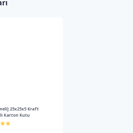
arı
meli] 25x25x5 Kraft
li Karton Kutu
L