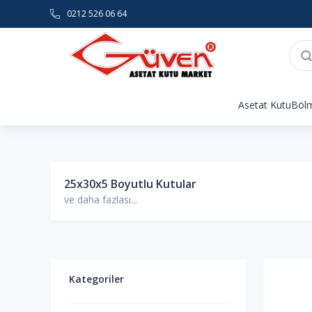
0212 526 06 64
Asetat Kutu
Bölm
25x30x5 Boyutlu Kutular
ve daha fazlası...
Kategoriler