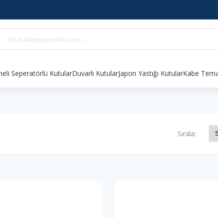
eli Seperatörlü Kutular
Duvarlı Kutular
Japon Yastığı Kutular
Kabe Temal
Sırala: