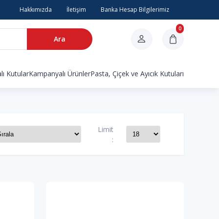
Hakkımızda
İletişim
Banka Hesap Bilgilerimiz
0
Ara
ı Kutular
Kampanyalı Ürünler
Pasta, Çiçek ve Ayıcık Kutuları
Limit
: