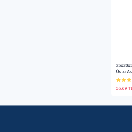
25x30x5
Üstü As
55.69 T