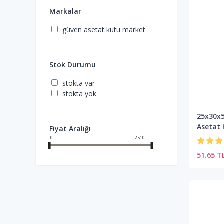
Markalar
güven asetat kutu market
Stok Durumu
stokta var
stokta yok
25x30x5
Asetat
Fiyat Aralığı
0
TL
2510
TL
51.65 T