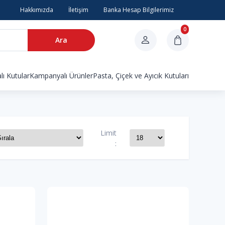
Hakkımızda
İletişim
Banka Hesap Bilgilerimiz
0
Ara
ı Kutular
Kampanyalı Ürünler
Pasta, Çiçek ve Ayıcık Kutuları
Limit
: