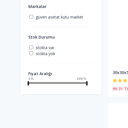
Markalar
güven asetat kutu market
Stok Durumu
stokta var
stokta yok
30x30x
Fiyat Aralığı
0
TL
2510
TL
99.31 T