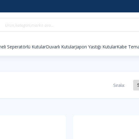
eli Seperatörlü Kutular
Duvarlı Kutular
Japon Yastığı Kutular
Kabe Temal
Sırala: