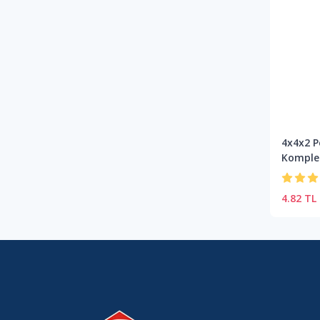
4x4x2 P
Komple
4.82 TL