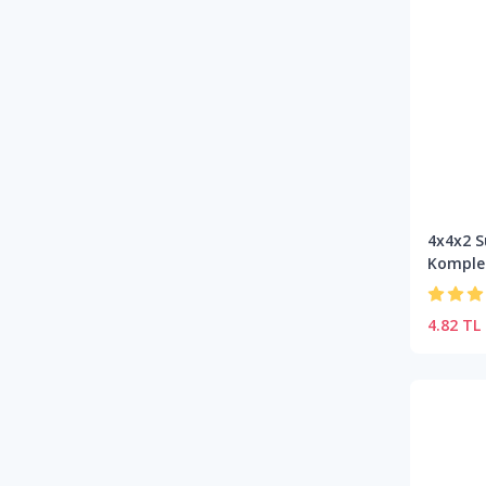
4x4x2 S
Komple
4.82 TL