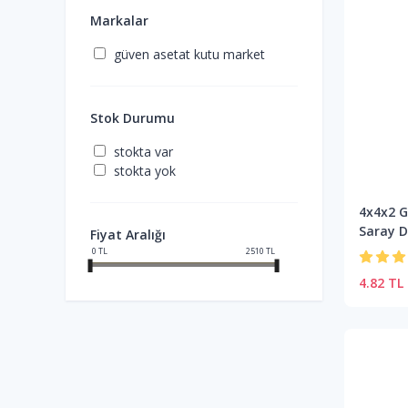
Markalar
güven asetat kutu market
Stok Durumu
stokta var
stokta yok
4x4x2 G
Saray D
Fiyat Aralığı
0
TL
2510
TL
4.82 TL