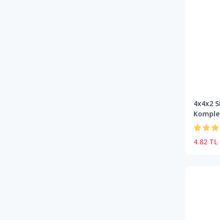
4x4x2 S
Komple
4.82 TL