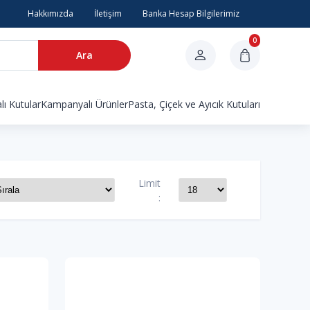
Hakkımızda
İletişim
Banka Hesap Bilgilerimiz
0
Ara
ı Kutular
Kampanyalı Ürünler
Pasta, Çiçek ve Ayıcık Kutuları
Limit
: