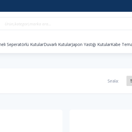
eli Seperatörlü Kutular
Duvarlı Kutular
Japon Yastığı Kutular
Kabe Temal
Sırala: