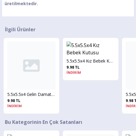
üretilmektedir.
İlgili Ürünler
5.5x5.5x4 Kız Bebek Kutusu
9.98 TL
İNDİRİM
5.5x5.5x4 Gelin Damat Kutusu
 TL
9.98 TL
İRİM
İNDİRİM
Bu Kategorinin En Çok Satanları