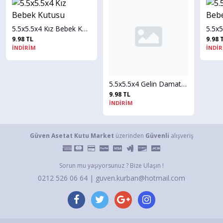
5.5x5.5x4 Kız Bebek Kutusu
9.98 TL
9.98 TL
İNDİRİM
İNDİRİM
5.5x5.5x4 Gelin Damat Kutusu
9.98 TL
İNDİRİM
Güven Asetat Kutu Market
üzerinden
Güvenli
alışveriş
Sorun mu yaşıyorsunuz ? Bize Ulaşın !
0212 526 06 64 | guven.kurban@hotmail.com