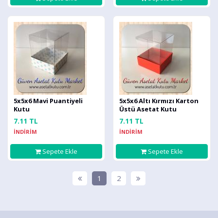
5x5x6 Mavi Puantiyeli
5x5x6 Altı Kırmızı Karton
Kutu
Üstü Asetat Kutu
7.11 TL
7.11 TL
İNDİRİM
İNDİRİM
Sepete Ekle
Sepete Ekle
1
2