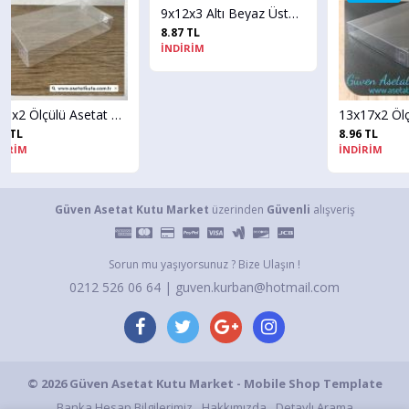
9x12x3 Altı Beyaz Üstü Asetat Kutu
8.87 TL
İNDİRİM
7x13x2 Ölçülü Asetat Ayna Kutusu
13x17x2 Ölçülü Şeffaf Asetat Yasin Kutusu
8.96 TL
İNDİRİM
Güven Asetat Kutu Market
üzerinden
Güvenli
alışveriş
Sorun mu yaşıyorsunuz ? Bize Ulaşın !
0212 526 06 64 | guven.kurban@hotmail.com
© 2026 Güven Asetat Kutu Market - Mobile Shop Template
Banka Hesap Bilgilerimiz
Hakkımızda
Detaylı Arama