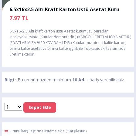
6.5x16x2.5 Altı Kraft Karton Üstü Asetat Kutu
7.97
TL
6.5x16x2.5 Altı kraft karton üstü Asetat kutumuzu buradan
inceleyebilirsiniz. (Kutular demontedir.) (KARGO ÜCRETİ ALICIYA AİTTİR.)
(FİYATLARIMIZA %20 KDV DAHİLDİR.) Kutularımız birinci kalite karton,
birinci kalite asetat ve birinci kalite işçilik ile Topkapıdaki tesisimizde
üretilmektedir.
Bilgi :
Bu ürünümüzden minimum
10 Ad.
sipariş verebilirsiniz.
Sepet Ekle
Ürünü karşılaştırma listeme ekle
(
Karşılaştır
)