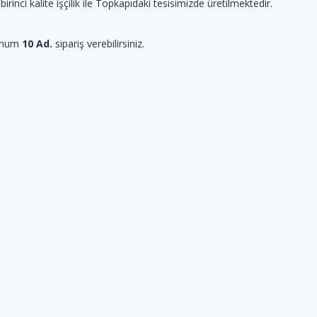
 birinci kalite işçilik ile Topkapıdaki tesisimizde üretilmektedir.
imum
10 Ad.
sipariş verebilirsiniz.