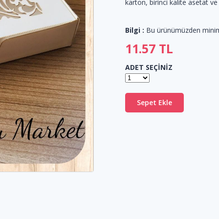
karton, birinci kalite asetat ve
Bilgi :
Bu ürünümüzden min
11.57
TL
ADET SEÇİNİZ
Sepet Ekle