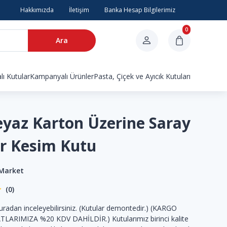
Hakkımızda
İletişim
Banka Hesap Bilgilerimiz
0
Ara
ı Kutular
Kampanyalı Ürünler
Pasta, Çiçek ve Ayıcık Kutuları
eyaz Karton Üzerine Saray
er Kesim Kutu
 Market
(0)
radan inceleyebilirsiniz. (Kutular demontedir.) (KARGO
TLARIMIZA %20 KDV DAHİLDİR.) Kutularımız birinci kalite