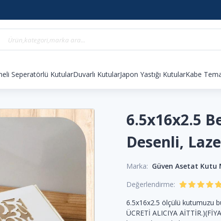
eli Seperatörlü Kutular
Duvarlı Kutular
Japon Yastığı Kutular
Kabe Temal
6.5x16x2.5 B
Desenli, Laz
Marka:
Güven Asetat Kutu
Değerlendirme:
6.5x16x2.5 ölçülü kutumuzu bu
ÜCRETİ ALICIYA AİTTİR.)(FİYA