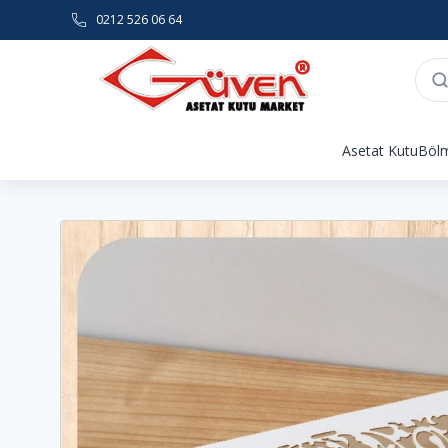
0212 526 06 64
Asetat Kutu
Bölm