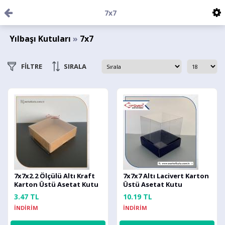
7x7
Yılbaşı Kutuları
»
7x7
FİLTRE
SIRALA
7x7x2.2 Ölçülü Altı Kraft
7x7x7 Altı Lacivert Karton
Karton Üstü Asetat Kutu
Üstü Asetat Kutu
3.47 TL
10.19 TL
İNDİRİM
İNDİRİM