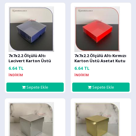
7x7x2.2 Ölçülü Altı
7x7x2.2 Ölçülü Altı Kırmızı
Lacivert Karton Üstü
Karton Üstü Asetat Kutu
Asetat Kutu
6.64 TL
6.64 TL
İNDİRİM
İNDİRİM
Sepete Ekle
Sepete Ekle