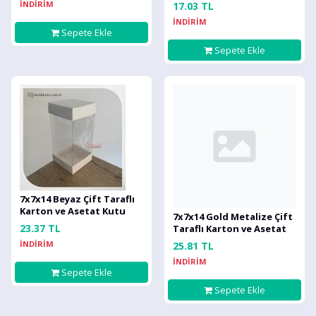
İNDİRİM
17.03 TL
İNDİRİM
Sepete Ekle
Sepete Ekle
7x7x14 Beyaz Çift Taraflı
Karton ve Asetat Kutu
7x7x14 Gold Metalize Çift
23.37 TL
Taraflı Karton ve Asetat
Kutu
İNDİRİM
25.81 TL
İNDİRİM
Sepete Ekle
Sepete Ekle