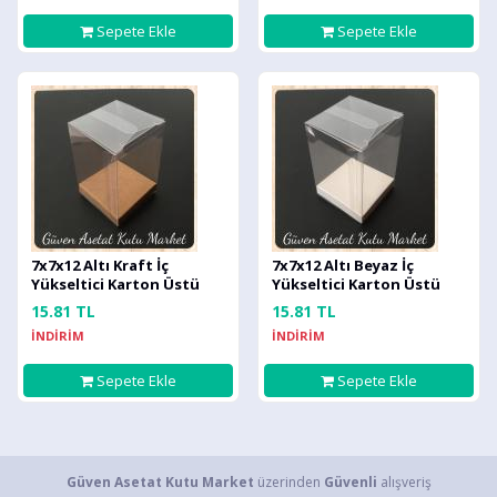
Sepete Ekle
Sepete Ekle
7x7x12 Altı Kraft İç
7x7x12 Altı Beyaz İç
Yükseltici Karton Üstü
Yükseltici Karton Üstü
Otomatik Kutu
Otomatik Kutu
15.81 TL
15.81 TL
İNDİRİM
İNDİRİM
Sepete Ekle
Sepete Ekle
Güven Asetat Kutu Market
üzerinden
Güvenli
alışveriş