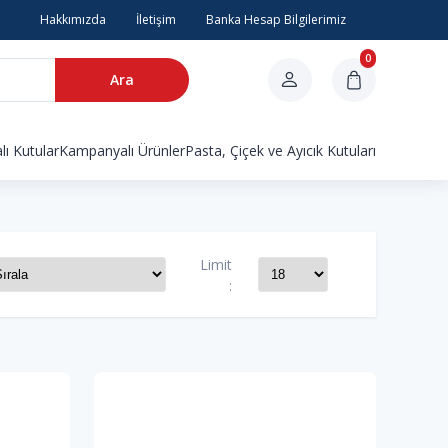
Hakkımızda
İletişim
Banka Hesap Bilgilerimiz
0
Ara
ı Kutular
Kampanyalı Ürünler
Pasta, Çiçek ve Ayıcık Kutuları
Limit
: