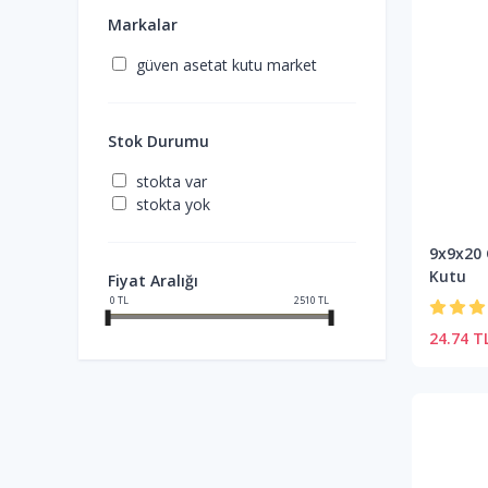
Markalar
güven asetat kutu market
Stok Durumu
stokta var
stokta yok
9x9x20 
Kutu
Fiyat Aralığı
0
TL
2510
TL
24.74 T