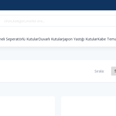
eli Seperatörlü Kutular
Duvarlı Kutular
Japon Yastığı Kutular
Kabe Temal
Sırala: