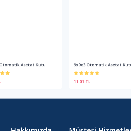
 Otomatik Asetat Kutu
9x9x3 Otomatik Asetat Kut
L
11.01 TL
Hakkımızda
Müşteri Hizmetler