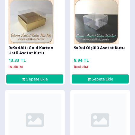
9x9x4 Altı Gold Karton
9x9x4 Ölçülü Asetat Kutu
Üstü Asetat Kutu
13.33 TL
8.94 TL
İNDİRİM
İNDİRİM
Sepete Ekle
Sepete Ekle