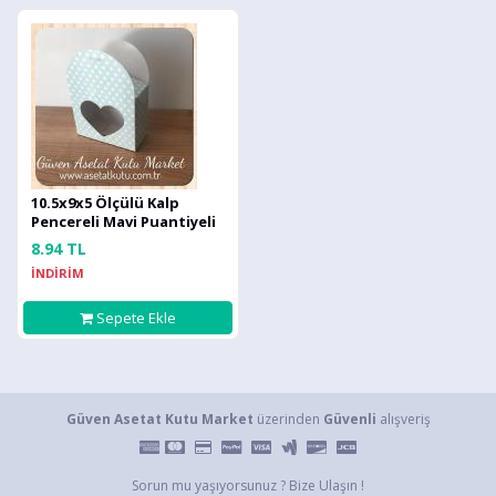
10.5x9x5 Ölçülü Kalp
Pencereli Mavi Puantiyeli
Karton Kutu (Çanta-
8.94 TL
poşet)
İNDİRİM
Sepete Ekle
Güven Asetat Kutu Market
üzerinden
Güvenli
alışveriş
Sorun mu yaşıyorsunuz ? Bize Ulaşın !