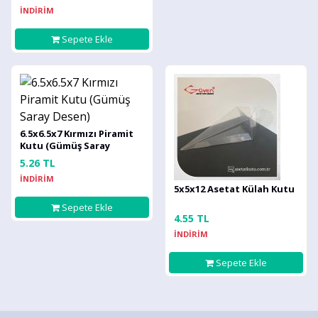
İNDİRİM
Sepete Ekle
6.5x6.5x7 Kırmızı Piramit
Kutu (Gümüş Saray
Desen)
5.26 TL
İNDİRİM
5x5x12 Asetat Külah Kutu
Sepete Ekle
4.55 TL
İNDİRİM
Sepete Ekle