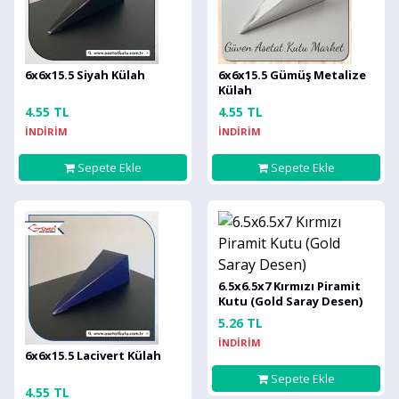
6x6x15.5 Siyah Külah
6x6x15.5 Gümüş Metalize
Külah
4.55 TL
4.55 TL
İNDİRİM
İNDİRİM
Sepete Ekle
Sepete Ekle
6.5x6.5x7 Kırmızı Piramit
Kutu (Gold Saray Desen)
5.26 TL
İNDİRİM
6x6x15.5 Lacivert Külah
Sepete Ekle
4.55 TL