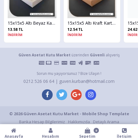
15x15x5 Altı Beyaz Karton Üstü Asetat Kutu
15x15x5 Altı Kraft Karton Üstü Asetat Kutu
.58 TL
12.54 TL
24.62 TL
DİRİM
İNDİRİM
İNDİRİM
Güven Asetat Kutu Market
üzerinden
Güvenli
alışveriş
Sorun mu yaşıyorsunuz ? Bize Ulaşın !
0212 526 06 64 | guven.kurban@hotmail.com
© 2026 Güven Asetat Kutu Market - Mobile Shop Template
Banka Hesap Bilgilerimiz
Hakkımızda
Detaylı Arama
Gizlilik ve Kullanım Şartları
Gizlilik Politikası
S.S.S.
İletişim
0
Anasayfa
Hesabım
Sepetim
İletişim