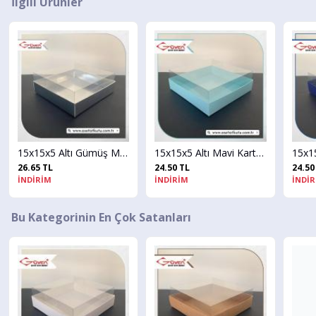
İlgili Ürünler
15x15x5 Altı Gümüş Metalize Karton Üstü Asetat Kutu
15x15x5 Altı Mavi Karton Üstü Asetat Kutu
L
24.50 TL
24.50 TL
M
İNDİRİM
İNDİRİM
Bu Kategorinin En Çok Satanları