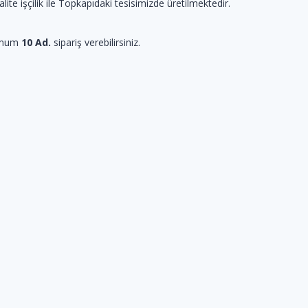
kalite işçilik ile Topkapıdaki tesisimizde üretilmektedir.
imum
10 Ad.
sipariş verebilirsiniz.