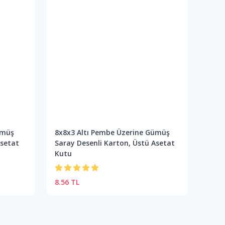
ümüş
8x8x3 Altı Pembe Üzerine Gümüş
8x8x
Asetat
Saray Desenli Karton, Üstü Asetat
Sara
Kutu
Kutu
8.56 TL
8.56