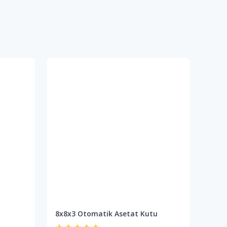
8x8x3 Otomatik Asetat Kutu
8x8x
Aset