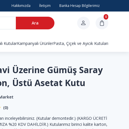
Hakkımızda
İletişim
Banka Hesap Bilgilerimiz
0
Ara
ı Kutular
Kampanyalı Ürünler
Pasta, Çiçek ve Ayıcık Kutuları
avi Üzerine Gümüş Saray
on, Üstü Asetat Kutu
 Market
(0)
n inceleyebilirsiniz. (Kutular demontedir.) (KARGO ÜCRETİ
IZA %20 KDV DAHİLDİR.) Kutularımız birinci kalite karton,