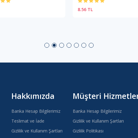
8.56 TL
Hakkımızda
Müşteri Hizmetler
Banka Hesap Bilgilerimiz
Banka Hesap Bilgilerimiz
Teslimat ve İade
Gizlilik ve Kullanım Şartları
Gizlilik ve Kullanım Şartları
Gizlilik Politikası