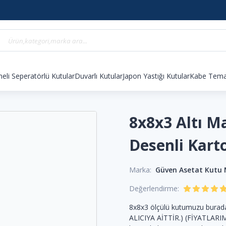
eli Seperatörlü Kutular
Duvarlı Kutular
Japon Yastığı Kutular
Kabe Temal
8x8x3 Altı M
Desenli Kart
Marka:
Güven Asetat Kutu
Değerlendirme:
8x8x3 ölçülü kutumuzu burada
ALICIYA AİTTİR.) (FİYATLARIM