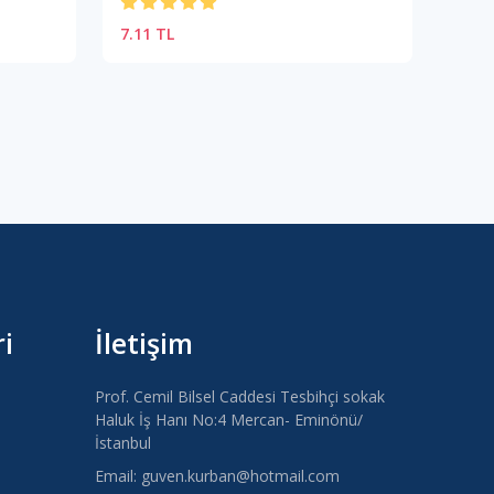
7.11 TL
7.11
i
İletişim
Prof. Cemil Bilsel Caddesi Tesbihçi sokak
Haluk İş Hanı No:4 Mercan- Eminönü/
İstanbul
Email: guven.kurban@hotmail.com