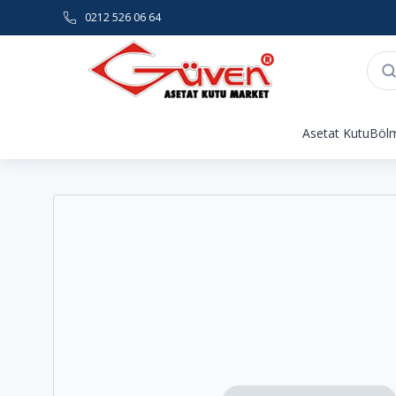
0212 526 06 64
Asetat Kutu
Bölm