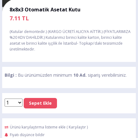
8x8x3 Otomatik Asetat Kutu
7.11
TL
(Kutular demontedir.) (KARGO ÜCRETİ ALICIYA AİTTİR.) (FİYATLARIMIZA
%20 KDV DAHİLDİR.) Kutularımız birinci kalite karton, birinci kalite
asetat ve birinci kalite işçilik ile İstanbul- Topkapı'daki tesisimizde
üretilmektedir.
Bilgi :
Bu ürünümüzden minimum
10 Ad.
sipariş verebilirsiniz.
Sepet Ekle
Ürünü karşılaştırma listeme ekle
(
Karşılaştır
)
Fiyatı düşünce bildir