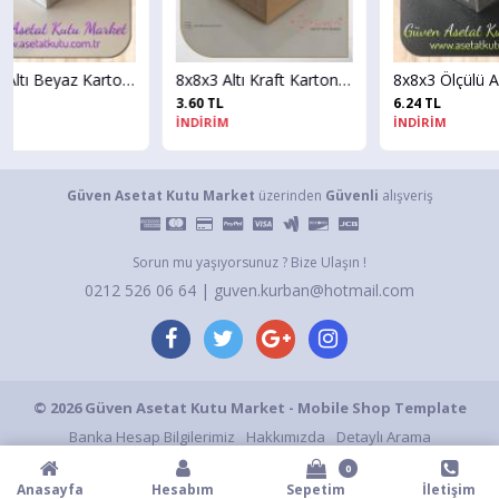
8x8x3 Altı Beyaz Karton Üstü Asetat Kutu
8x8x3 Altı Kraft Karton Üstü Asetat Kutu
8x8x3 Ölçülü Asetat Kutu
3.60 TL
6.24 TL
İNDİRİM
İNDİRİM
Güven Asetat Kutu Market
üzerinden
Güvenli
alışveriş
Sorun mu yaşıyorsunuz ? Bize Ulaşın !
0212 526 06 64 | guven.kurban@hotmail.com
© 2026 Güven Asetat Kutu Market - Mobile Shop Template
Banka Hesap Bilgilerimiz
Hakkımızda
Detaylı Arama
Gizlilik ve Kullanım Şartları
Gizlilik Politikası
S.S.S.
İletişim
0
Anasayfa
Hesabım
Sepetim
İletişim