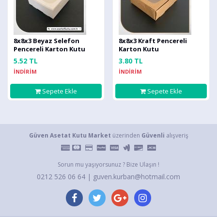
8x8x3 Beyaz Selefon
8x8x3 Kraft Pencereli
Pencereli Karton Kutu
Karton Kutu
5.52 TL
3.80 TL
İNDİRİM
İNDİRİM
Sepete Ekle
Sepete Ekle
Güven Asetat Kutu Market
üzerinden
Güvenli
alışveriş
Sorun mu yaşıyorsunuz ? Bize Ulaşın !
0212 526 06 64 | guven.kurban@hotmail.com