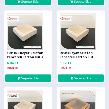
Sepete Ekle
Sepete Ekle
10x10x3 Beyaz Selefon
9x9x3 Beyaz Selefon
Pencereli Karton Kutu
Pencereli Karton Kutu
6.04 TL
5.52 TL
İNDİRİM
İNDİRİM
Sepete Ekle
Sepete Ekle