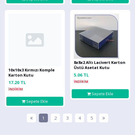
8x8x2 Altı Lacivert Karton
Üstü Asetat Kutu
10x10x3 Kırmızı Komple
5.06 TL
Karton Kutu
İNDİRİM
17.20 TL
İNDİRİM
Sepete Ekle
Sepete Ekle
1
2
3
4
5