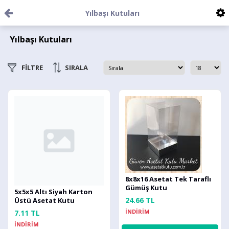
Yılbaşı Kutuları
Yılbaşı Kutuları
FİLTRE
SIRALA
8x8x16 Asetat Tek Taraflı
Gümüş Kutu
5x5x5 Altı Siyah Karton
24.66 TL
Üstü Asetat Kutu
İNDİRİM
7.11 TL
İNDİRİM